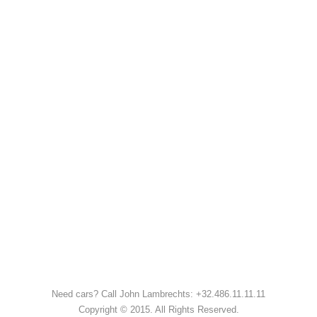
Need cars? Call John Lambrechts: +32.486.11.11.11
Copyright © 2015. All Rights Reserved.