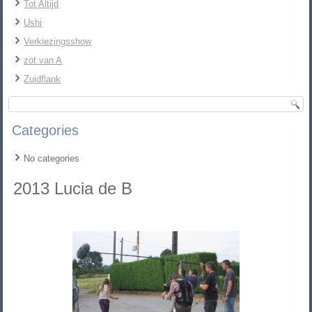
Tot Altijd
Ushi
Verkiezingsshow
zot van A
Zuidflank
Categories
No categories
2013 Lucia de B