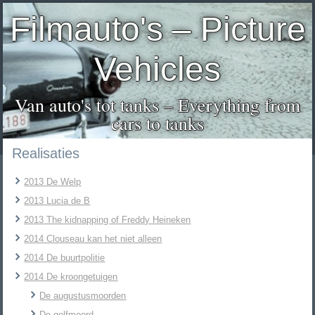
Filmauto's – Picture
Vehicles
Van auto's tot tanks – Everything from
cars to tanks
Realisaties
2013 De Welp
2013 Lucia de B
2013 The kidnapping of Freddy Heineken
2014 Clouseau kan het niet alleen
2014 De buurtpolitie
2014 De kroongetuigen
De augustusmoorden
De golfmoord