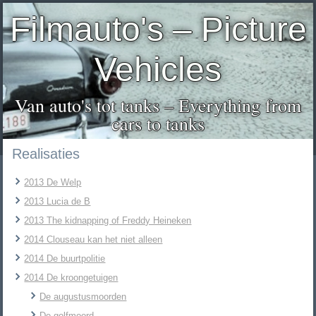
Filmauto's – Picture
Vehicles
Van auto's tot tanks – Everything from
cars to tanks
Realisaties
2013 De Welp
2013 Lucia de B
2013 The kidnapping of Freddy Heineken
2014 Clouseau kan het niet alleen
2014 De buurtpolitie
2014 De kroongetuigen
De augustusmoorden
De golfmoord