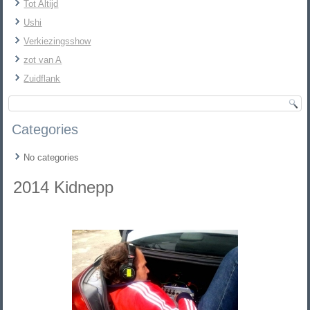
Tot Altijd
Ushi
Verkiezingsshow
zot van A
Zuidflank
Categories
No categories
2014 Kidnepp