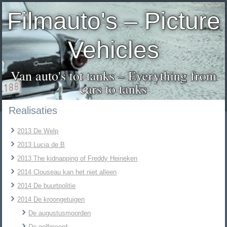
Filmauto's – Picture
Vehicles
Van auto's tot tanks – Everything from
cars to tanks
Realisaties
2013 De Welp
2013 Lucia de B
2013 The kidnapping of Freddy Heineken
2014 Clouseau kan het niet alleen
2014 De buurtpolitie
2014 De kroongetuigen
De augustusmoorden
De golfmoord