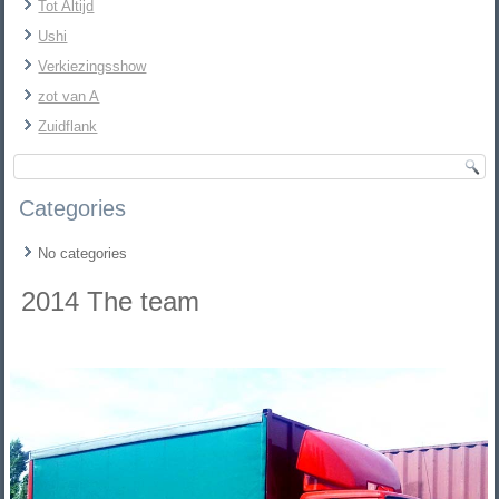
Tot Altijd
Ushi
Verkiezingsshow
zot van A
Zuidflank
Categories
No categories
2014 The team