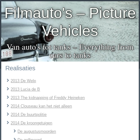
Filmauto's – Picture
Vehicles
Van auto's tot tanks – Everything from
cars to tanks
Realisaties
2013 De Welp
2013 Lucia de B
2013 The kidnapping of Freddy Heineken
2014 Clouseau kan het niet alleen
2014 De buurtpolitie
2014 De kroongetuigen
De augustusmoorden
De golfmoord