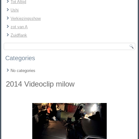
Tot Altijd
Ushi
Verkiezingsshow
zot van A
Zuidflank
Categories
No categories
2014 Videoclip milow