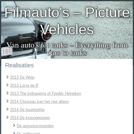
Filmauto's – Picture
Vehicles
Van auto's tot tanks – Everything from
cars to tanks
Realisaties
2013 De Welp
2013 Lucia de B
2013 The kidnapping of Freddy Heineken
2014 Clouseau kan het niet alleen
2014 De buurtpolitie
2014 De kroongetuigen
De augustusmoorden
De golfmoord