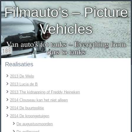
Filmauto's – Picture
Vehicles
Van auto's tot tanks – Everything from
cars to tanks
Realisaties
2013 De Welp
2013 Lucia de B
2013 The kidnapping of Freddy Heineken
2014 Clouseau kan het niet alleen
2014 De buurtpolitie
2014 De kroongetuigen
De augustusmoorden
De golfmoord