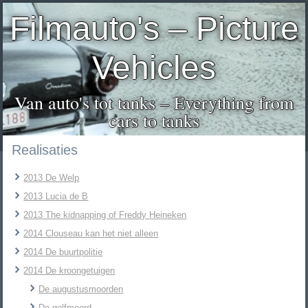
Filmauto's – Picture
Vehicles
Van auto's tot tanks – Everything from
cars to tanks
Realisaties
2013 De Welp
2013 Lucia de B
2013 The kidnapping of Freddy Heineken
2014 Clouseau kan het niet alleen
2014 De buurtpolitie
2014 De kroongetuigen
De augustusmoorden
De golfmoord