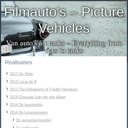
Filmauto's – Picture
Vehicles
Van auto's tot tanks – Everything from
cars to tanks
Realisaties
2013 De Welp
2013 Lucia de B
2013 The kidnapping of Freddy Heineken
2014 Clouseau kan het niet alleen
2014 De buurtpolitie
2014 De kroongetuigen
De augustusmoorden
De golfmoord