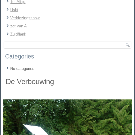
Tot Altijd
Ushi
Verkiezingsshow
zot van A
Zuidflank
Categories
No categories
De Verbouwing