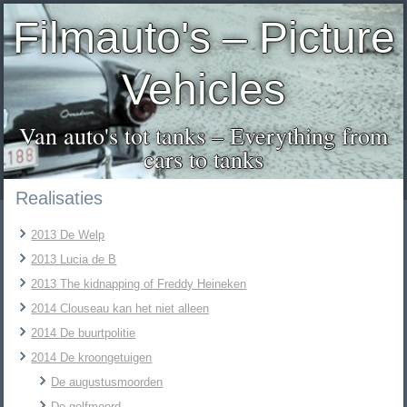
Filmauto's – Picture
Vehicles
Van auto's tot tanks – Everything from
cars to tanks
Realisaties
2013 De Welp
2013 Lucia de B
2013 The kidnapping of Freddy Heineken
2014 Clouseau kan het niet alleen
2014 De buurtpolitie
2014 De kroongetuigen
De augustusmoorden
De golfmoord