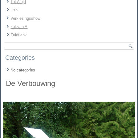
Tot Altijd
Ushi
Verkiezingsshow
zot van A
Zuidflank
Categories
No categories
De Verbouwing