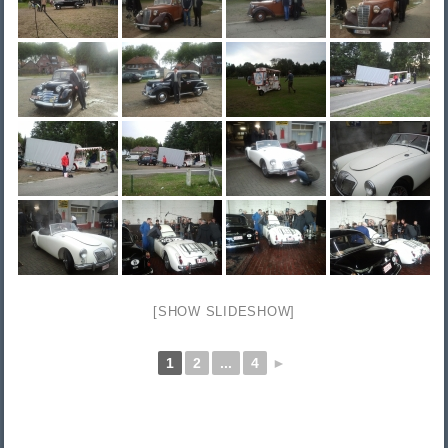
[SHOW SLIDESHOW]
1
2
...
4
►