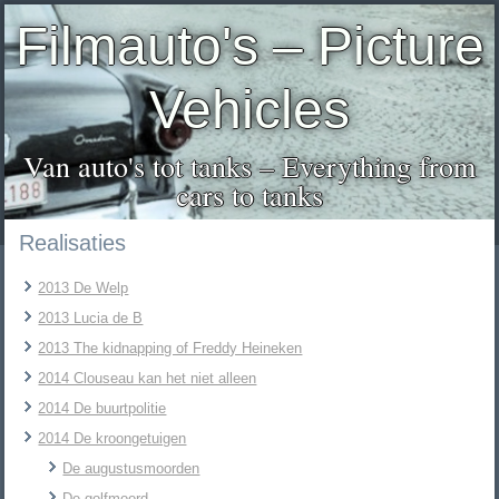
Filmauto's – Picture
Vehicles
Van auto's tot tanks – Everything from
cars to tanks
Realisaties
2013 De Welp
2013 Lucia de B
2013 The kidnapping of Freddy Heineken
2014 Clouseau kan het niet alleen
2014 De buurtpolitie
2014 De kroongetuigen
De augustusmoorden
De golfmoord