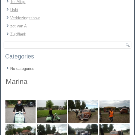
Tot Altijd
Ushi
Verkiezingsshow
zot van A
Zuidflank
Categories
No categories
Marina