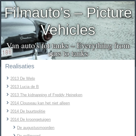
Filmauto's – Picture
Vehicles
Van auto's tot tanks – Everything from
cars to tanks
Realisaties
2013 De Welp
2013 Lucia de B
2013 The kidnapping of Freddy Heineken
2014 Clouseau kan het niet alleen
2014 De buurtpolitie
2014 De kroongetuigen
De augustusmoorden
De golfmoord