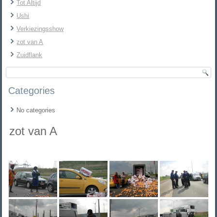
Tot Altijd
Ushi
Verkiezingsshow
zot van A
Zuidflank
Categories
No categories
zot van A