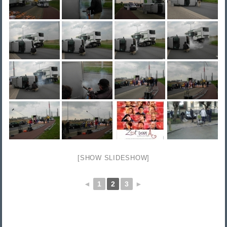
[SHOW SLIDESHOW]
◄
1
2
3
►