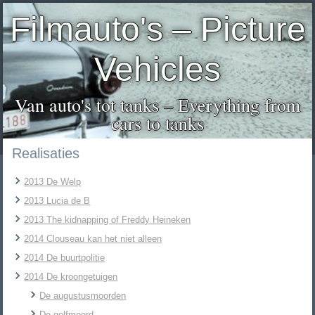
Filmauto's – Picture
Vehicles
Van auto's tot tanks – Everything from
cars to tanks
Realisaties
2013 De Welp
2013 Lucia de B
2013 The kidnapping of Freddy Heineken
2014 Clouseau kan het niet alleen
2014 De buurtpolitie
2014 De kroongetuigen
De augustusmoorden
De golfmoord