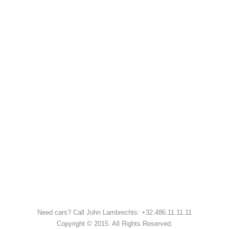
Need cars? Call John Lambrechts: +32.486.11.11.11
Copyright © 2015. All Rights Reserved.