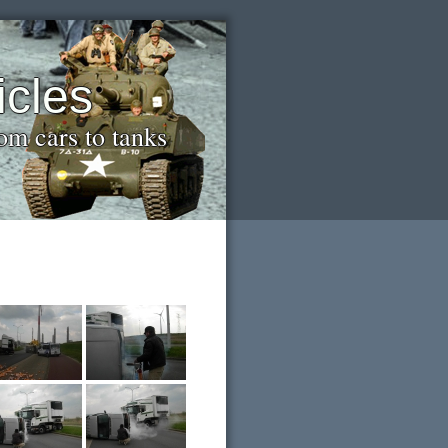
icles
om cars to tanks