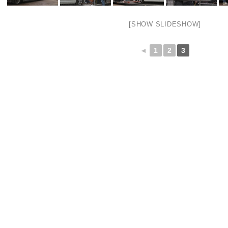
[SHOW SLIDESHOW]
◄
1
2
3