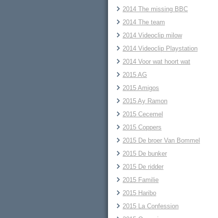
2014 The missing BBC
2014 The team
2014 Videoclip milow
2014 Videoclip Playstation
2014 Voor wat hoort wat
2015 AG
2015 Amigos
2015 Ay Ramon
2015 Cecemel
2015 Coppers
2015 De broer Van Bommel
2015 De bunker
2015 De ridder
2015 Familie
2015 Haribo
2015 La Confession