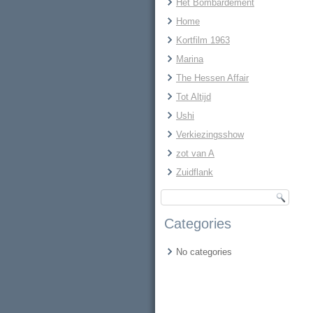
Het Bombardement
Home
Kortfilm 1963
Marina
The Hessen Affair
Tot Altijd
Ushi
Verkiezingsshow
zot van A
Zuidflank
Categories
No categories