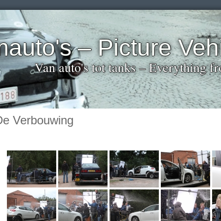
mauto's – Picture Veh
Van auto's tot tanks – Everything fr
De Verbouwing