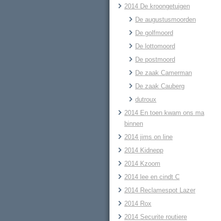
2014 De kroongetuigen
De augustusmoorden
De golfmoord
De lottomoord
De postmoord
De zaak Camerman
De zaak Cauberg
dutroux
2014 En toen kwam ons ma
binnen
2014 jims on line
2014 Kidnepp
2014 Kzoom
2014 lee en cindt C
2014 Reclamespot Lazer
2014 Rox
2014 Securite routiere