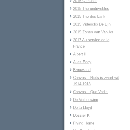
2015 Q music
2015 The undrivebles
2015 Trio dos bank
2015 Videoclip De Lijn
2015 Zonen van Van As
2017 Au service de la
France
Albert II
Allez Eddy
Brouwland
Canvas – Niets is zwart wit
1914-1918
Canvas – Quo Vadis
De Verbouwing
Delta Lloyd
Dossier K
Flying Home