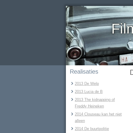
Fil
Realisaties
2013 De Welp
2013 Lucia de B
2013 The kidnapping of
Freddy Heineken
2014 Clouseau kan het niet
alleen
2014 De buurtpolitie