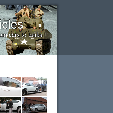
icles
om cars to tanks